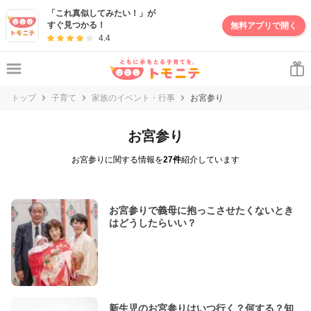
「これ真似してみたい！」が
すぐ見つかる！
無料アプリで開く
4.4
トップ
子育て
家族のイベント・行事
お宮参り
お宮参り
お宮参りに関する情報を
27件
紹介しています
お宮参りで義母に抱っこさせたくないとき
はどうしたらいい？
新生児のお宮参りはいつ行く？何する？知