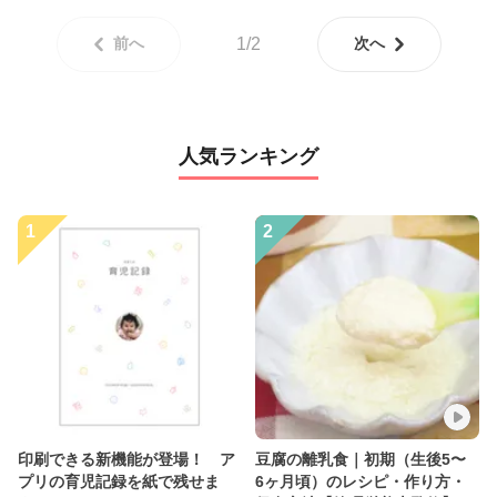
前へ
1/2
次へ
人気ランキング
1
2
印刷できる新機能が登場！ ア
豆腐の離乳食｜初期（生後5〜
プリの育児記録を紙で残せま
6ヶ月頃）のレシピ・作り方・