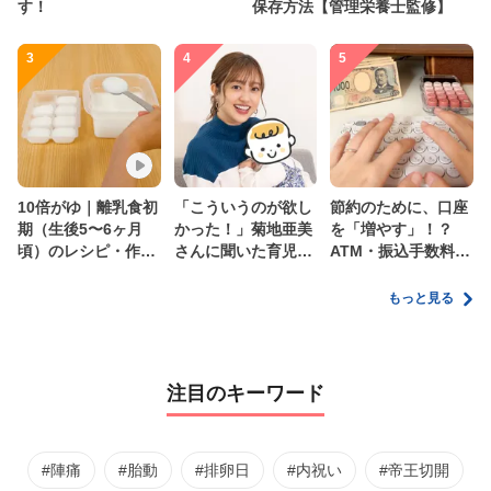
す！
保存方法【管理栄養士監修】
3
4
5
10倍がゆ｜離乳食初
「こういうのが欲し
節約のために、口座
期（生後5〜6ヶ月
かった！」菊地亜美
を「増やす」！？
頃）のレシピ・作り
さんに聞いた育児
ATM・振込手数料の
方・保存方法【管理
の”リアルな本音”
ムダを減らす新しい
栄養士監修】
家計管理術
もっと見る
注目のキーワード
#陣痛
#胎動
#排卵日
#内祝い
#帝王切開