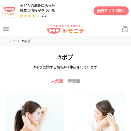
子どもの成長にあった
役立つ情報が見つかる
無料アプリで開く
4.4
トップ
#ボブ
#ボブ
#ボブに関する情報を
3件
紹介しています
人気順
新着順