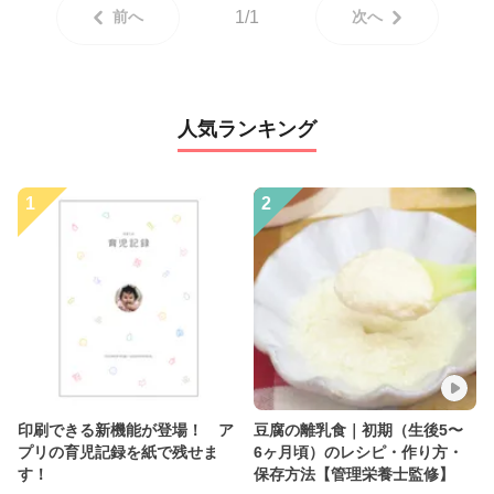
前へ
1/1
次へ
人気ランキング
1
2
印刷できる新機能が登場！ ア
豆腐の離乳食｜初期（生後5〜
プリの育児記録を紙で残せま
6ヶ月頃）のレシピ・作り方・
す！
保存方法【管理栄養士監修】