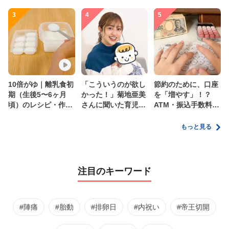
3
4
5
10倍がゆ｜離乳食初
「こういうのが欲し
節約のために、口座
期（生後5〜6ヶ月
かった！」菊地亜美
を「増やす」！？
頃）のレシピ・作り
さんに聞いた育児
ATM・振込手数料の
方・保存方法【管理
の”リアルな本音”
ムダを減らす新しい
栄養士監修】
家計管理術
もっと見る
注目のキーワード
#陣痛
#胎動
#排卵日
#内祝い
#帝王切開