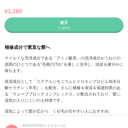
¥1,280
楽天
1,280円
補修成分で素直な髪へ
マイルドな洗浄成分である「アミノ酸系」の洗浄成分がうねりの
原因のひとつである”毛根の汚れ”を優しく洗浄し、頭皮を健やかに
保ちます。
保湿成分として「ステアルジモニウムヒドロキシプロピル加水分
解ケラチン（羊毛）」を配合。さらに補修＆保湿＆保護効果のあ
る「ウェーブブロックコンプレックス」が配合されており、髪に
湿気が入りにくいのも特徴です。
湿気によって髪が広がり、くせ毛が出やすい人におすすめ。
KÉRASTASE(ケラスターゼ)