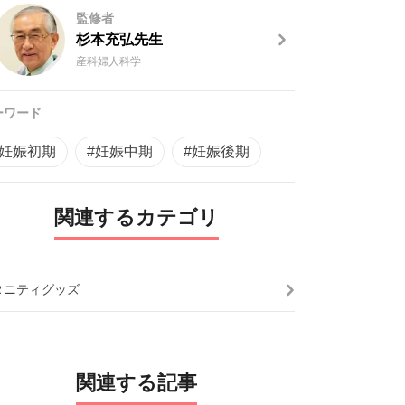
監修者
杉本充弘先生
産科婦人科学
ーワード
#妊娠初期
#妊娠中期
#妊娠後期
関連するカテゴリ
タニティグッズ
関連する記事