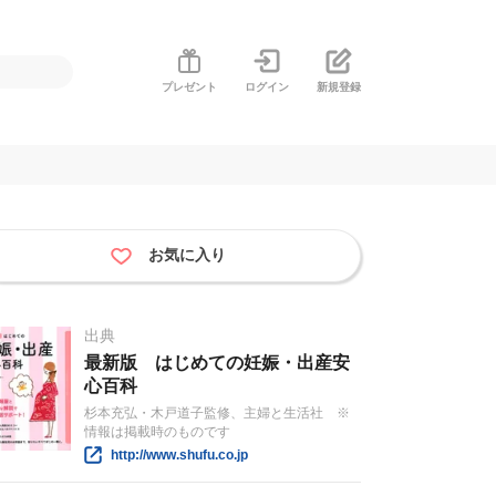
プレゼント
ログイン
新規登録
お気に入り
出典
最新版 はじめての妊娠・出産安
心百科
杉本充弘・木戸道子監修、主婦と生活社 ※
情報は掲載時のものです
http://www.shufu.co.jp