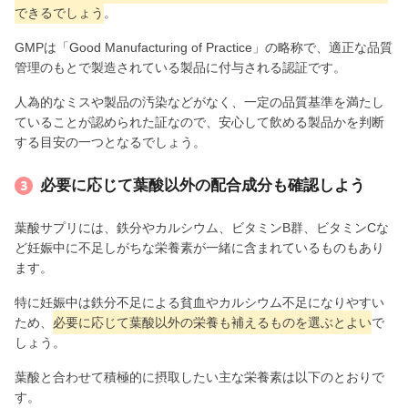
できるでしょう
。
GMPは「Good Manufacturing of Practice」の略称で、適正な品質
管理のもとで製造されている製品に付与される認証です。
人為的なミスや製品の汚染などがなく、一定の品質基準を満たし
ていることが認められた証なので、安心して飲める製品かを判断
する目安の一つとなるでしょう。
必要に応じて葉酸以外の配合成分も確認しよう
葉酸サプリには、鉄分やカルシウム、ビタミンB群、ビタミンCな
ど妊娠中に不足しがちな栄養素が一緒に含まれているものもあり
ます。
特に妊娠中は鉄分不足による貧血やカルシウム不足になりやすい
ため、
必要に応じて葉酸以外の栄養も補えるものを選ぶとよい
で
しょう。
葉酸と合わせて積極的に摂取したい主な栄養素は以下のとおりで
す。