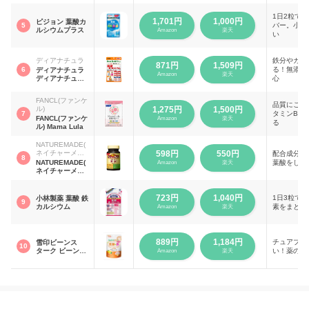
1日2粒で
1,701円
1,000円
ピジョン 葉酸カ
5
バー。小さ
ルシウムプラス
Amazon
楽天
い
ディアナチュラ
鉄分やカル
871円
1,509円
6
る！無添加
ディアナチュラ
Amazon
楽天
ディアナチュラ
心
スタイル 葉酸×
鉄・カルシウム
FANCL(ファンケ
品質にこだ
ル)
1,275円
1,500円
7
タミンB群
FANCL(ファンケ
Amazon
楽天
る
ル) Mama Lula
NATUREMADE(
ネイチャーメイ
598円
550円
配合成分は
8
ド)
NATUREMADE(
葉酸をしっ
Amazon
楽天
ネイチャーメイ
ド) ネイチャーメ
イド葉酸
723円
1,040円
1日3粒で
小林製薬 葉酸 鉄
9
カルシウム
素をまとめ
Amazon
楽天
889円
1,184円
チュアブル
雪印ビーンス
10
ターク ビーンス
い！薬の飲
Amazon
楽天
タークマム 毎日
葉酸＋鉄 これ1
粒