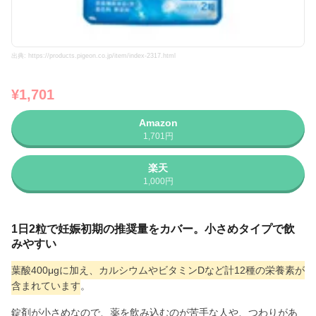
出典: https://products.pigeon.co.jp/item/index-2317.html
¥1,701
Amazon
1,701円
楽天
1,000円
1日2粒で妊娠初期の推奨量をカバー。小さめタイプで飲
みやすい
葉酸400μgに加え、カルシウムやビタミンDなど計12種の栄養素が
含まれています
。
錠剤が小さめなので、薬を飲み込むのが苦手な人や、つわりがあ