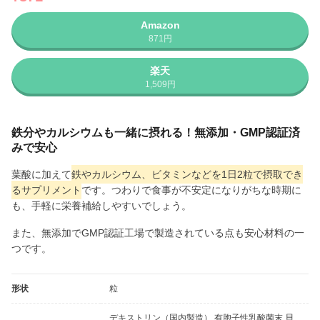
Amazon
871円
楽天
1,509円
鉄分やカルシウムも一緒に摂れる！無添加・GMP認証済
みで安心
葉酸に加えて
鉄やカルシウム、ビタミンなどを1日2粒で摂取でき
るサプリメント
です。つわりで食事が不安定になりがちな時期に
も、手軽に栄養補給しやすいでしょう。
また、無添加でGMP認証工場で製造されている点も安心材料の一
つです。
形状
粒
デキストリン（国内製造）,有胞子性乳酸菌末,貝