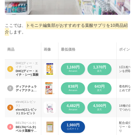
ここでは、
トモニテ編集部がおすすめする葉酸サプリを10商品紹
介
します。
商品
画像
最低価格
ポイント
DHC(ディー・エ
イチ・シー)
1,160円
1,370円
1日1粒で
1
DHC(ディー・エ
ンを摂取で
Amazon
楽天
イチ・シー) 葉酸
838円
643円
着色料なし
ディアナチュラ
2
ディアナチュラ
とめて摂れ
Amazon
楽天
スタイル 葉酸
elevit(エレビッ
ト)
4,482円
4,500円
18種の栄
3
elevit(エレビッ
でつわり中
Amazon
楽天
ト) エレビット
BELTA(ベルタ)
配合成分は
1,980円
4
リー・GM
BELTA(ベルタ)
公式サイト
ベルタ葉酸サプ
り
リ