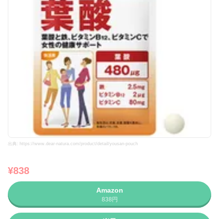
出典: https://www.dear-natura.com/product/detail/yousan-pouch
¥838
Amazon
838円