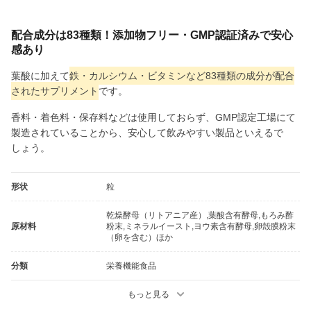
配合成分は83種類！添加物フリー・GMP認証済みで安心
感あり
葉酸に加えて
鉄・カルシウム・ビタミンなど83種類の成分が配合
されたサプリメント
です。
香料・着色料・保存料などは使用しておらず、GMP認定工場にて
製造されていることから、安心して飲みやすい製品といえるで
しょう。
形状
粒
乾燥酵母（リトアニア産）,葉酸含有酵母,もろみ酢
原材料
粉末,ミネラルイースト,ヨウ素含有酵母,卵殻膜粉末
（卵を含む）ほか
分類
栄養機能食品
もっと見る