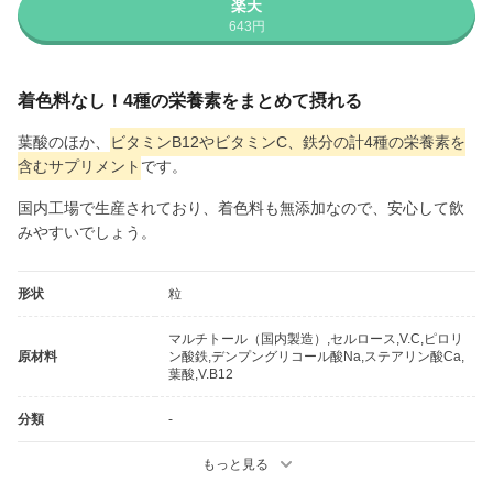
楽天
643円
着色料なし！4種の栄養素をまとめて摂れる
葉酸のほか、
ビタミンB12やビタミンC、鉄分の計4種の栄養素を
含むサプリメント
です。
国内工場で生産されており、着色料も無添加なので、安心して飲
みやすいでしょう。
形状
粒
マルチトール（国内製造）,セルロース,V.C,ピロリ
原材料
ン酸鉄,デンプングリコール酸Na,ステアリン酸Ca,
葉酸,V.B12
分類
-
もっと見る