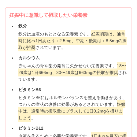
妊娠中に意識して摂取したい栄養素
鉄分
鉄分は血液のもととなる栄養素です。
妊娠初期は、通常
時に比べ1日あたり＋2.5mg、中期・後期は＋8.5mgの摂
取が推奨
されています。
カルシウム
赤ちゃんの骨や歯の発育に欠かせない栄養素です。
18〜
29歳は1日666mg、30〜49歳は663mgの摂取が推奨
され
ています。
ビタミンB6
ビタミンB6にはホルモンバランスを整える働きがあり、
つわりの症状の改善に効果があるとされています。
妊娠
中は、通常時の摂取量にプラスして1日0.2mgを摂りま
しょう
。
ビタミンB12
血液を作るために必要な栄養素です。
1日4μgを目安に摂