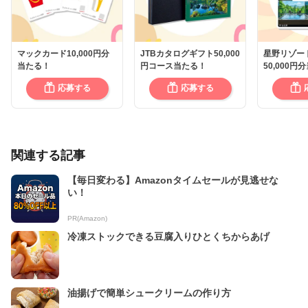
マックカード10,000円分
JTBカタログギフト50,000
星野リゾー
当たる！
円コース当たる！
50,000円
応募する
応募する
関連する記事
【毎日変わる】Amazonタイムセールが見逃せな
い！
PR(Amazon)
冷凍ストックできる豆腐入りひとくちからあげ
油揚げで簡単シュークリームの作り方