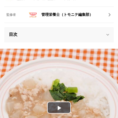
管理栄養士（トモニテ編集部）
監修者
目次
P