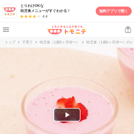
妊娠・出産・子育て情報サイト | トモニテ
とりわけOKな
幼児食メニューがすぐわかる！
無料アプリで開く
4.4
トップ
子育て
幼児食（1歳6ヶ月頃〜）
幼児食（1歳6ヶ月頃〜）のレ
P