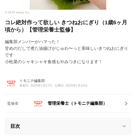
© 2015 every, Inc.
コレ絶対作って欲しい きつねおにぎり（1歳6ヶ月
頃から）【管理栄養士監修】
編集部メンバーがハマった！
甘めのだしで煮た油揚げがじゅわ〜っと美味しいきつねおにぎり
です
小松菜のシャキシャキ食感もやみつきになります！
トモニテ編集部
更新日: 2025年2月27日
公開日: 2025年1月15日
管理栄養士（トモニテ編集部）
監修者
目次