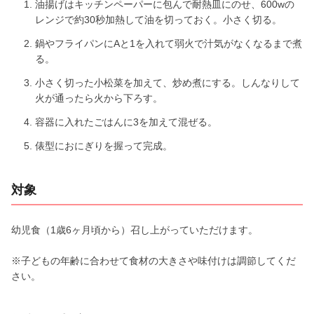
油揚げはキッチンペーパーに包んで耐熱皿にのせ、600wの
レンジで約30秒加熱して油を切っておく。小さく切る。
鍋やフライパンにAと1を入れて弱火で汁気がなくなるまで煮
る。
小さく切った小松菜を加えて、炒め煮にする。しんなりして
火が通ったら火から下ろす。
容器に入れたごはんに3を加えて混ぜる。
俵型におにぎりを握って完成。
対象
幼児食（1歳6ヶ月頃から）召し上がっていただけます。
※子どもの年齢に合わせて食材の大きさや味付けは調節してくだ
さい。