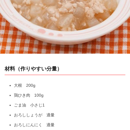
l
a
y
V
i
材料（作りやすい分量）
d
e
大根 200g
鶏ひき肉 100g
o
ごま油 小さじ1
おろししょうが 適量
おろしにんにく 適量