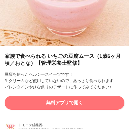
l
a
y
V
i
家族で食べられる いちごの豆腐ムース（1歳6ヶ月
頃／おとな）【管理栄養士監修】
d
豆腐を使ったヘルシースイーツです！
e
生クリームなど使用していないので、あっさり食べられます
バレンタインやひな祭りのデザートに作ってみてください♪
o
無料アプリで開く
トモニテ編集部