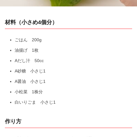
i
材料（小さめ4個分）
d
e
ごはん 200g
油揚げ 1枚
o
Aだし汁 50cc
A砂糖 小さじ1
A醤油 小さじ1
小松菜 1株分
白いりごま 小さじ1
作り方