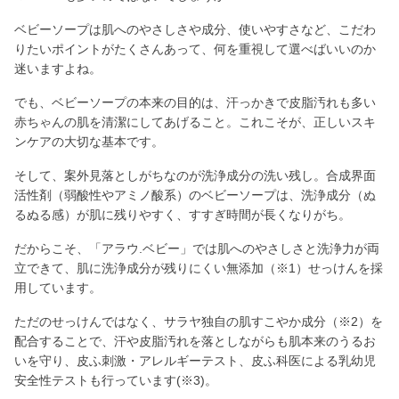
ベビーソープは肌へのやさしさや成分、使いやすさなど、こだわ
りたいポイントがたくさんあって、何を重視して選べばいいのか
迷いますよね。
でも、ベビーソープの本来の目的は、汗っかきで皮脂汚れも多い
赤ちゃんの肌を清潔にしてあげること。これこそが、正しいスキ
ンケアの大切な基本です。
そして、案外見落としがちなのが洗浄成分の洗い残し。合成界面
活性剤（弱酸性やアミノ酸系）のベビーソープは、洗浄成分（ぬ
るぬる感）が肌に残りやすく、すすぎ時間が長くなりがち。
だからこそ、「アラウ.ベビー」では肌へのやさしさと洗浄力が両
立できて、肌に洗浄成分が残りにくい無添加（※1）せっけんを採
用しています。
ただのせっけんではなく、サラヤ独自の肌すこやか成分（※2）を
配合することで、汗や皮脂汚れを落としながらも肌本来のうるお
いを守り、皮ふ刺激・アレルギーテスト、皮ふ科医による乳幼児
安全性テストも行っています(※3)。