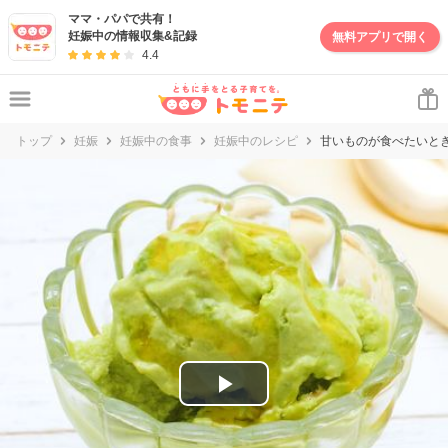
妊娠・出産・子育て情報サイト | トモニテ
ママ・パパで共有！
妊娠中の情報収集&記録
無料アプリで開く
4.4
トップ
妊娠
妊娠中の食事
妊娠中のレシピ
甘いものが食べたいと
P