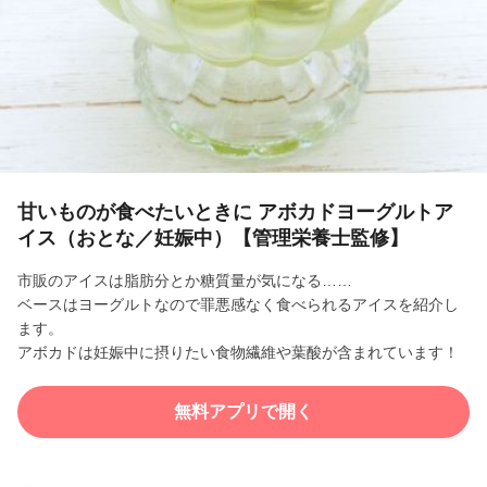
l
a
y
V
i
甘いものが食べたいときに アボカドヨーグルトア
イス（おとな／妊娠中）【管理栄養士監修】
d
市販のアイスは脂肪分とか糖質量が気になる……
e
ベースはヨーグルトなので罪悪感なく食べられるアイスを紹介し
ます。
o
アボカドは妊娠中に摂りたい食物繊維や葉酸が含まれています！
無料アプリで開く