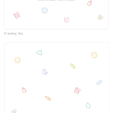
© every, Inc.