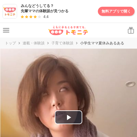
妊娠・出産・子育て情報サイト | トモニテ
みんなどうしてる？
先輩ママの体験談が見つかる
無料アプリで開く
4.4
トップ
連載・体験談
子育て体験談
小学生ママ夏休みあるある
P