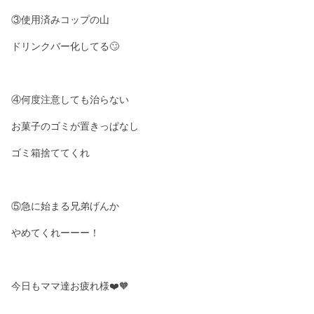
③使用済みコップの山
⁡ドリンクバー化してる🙄
④何度注意しても治らない
お菓子のゴミが置きっぱなし
⁡ゴミ箱捨ててくれ
⁡⑤急に始まる兄弟げんか
⁡やめてくれーーー！
今日もママ達お疲れ様❤️🧡