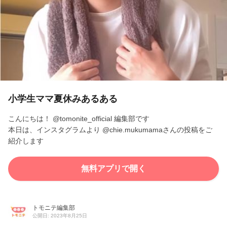
l
a
y
V
i
小学生ママ夏休みあるある
d
こんにちは！ @tomonite_official 編集部です
本日は、インスタグラムより @chie.mukumamaさんの投稿をご
e
紹介します
o
無料アプリで開く
トモニテ編集部
公開日: 2023年8月25日