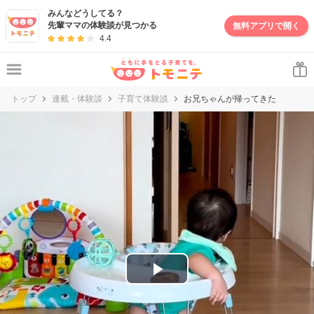
妊娠・出産・子育て情報サイト | トモニテ
みんなどうしてる？
先輩ママの体験談が見つかる
無料アプリで開く
4.4
トップ
連載・体験談
子育て体験談
お兄ちゃんが帰ってきた
P