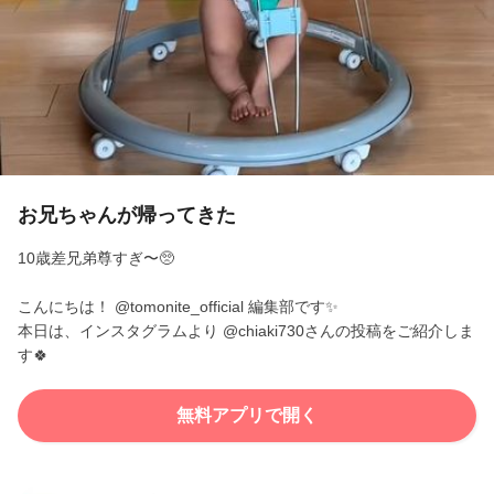
l
a
y
V
i
お兄ちゃんが帰ってきた
d
10歳差兄弟尊すぎ〜🥺
e
こんにちは！ @tomonite_official 編集部です✨
本日は、インスタグラムより @chiaki730さんの投稿をご紹介しま
o
す🍀
無料アプリで開く