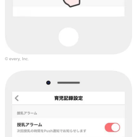
© every, Inc.