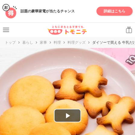
妊娠・出産・子育て情報サイト | トモニテ
話題の豪華家電が当たるチャンス
詳細はこちら
トップ
暮らし
家事
料理
料理グッズ
ダイソーで買える 牛乳だ
P