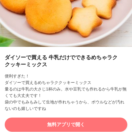
l
a
y
V
i
ダイソーで買える 牛乳だけでできるめちゃラク
クッキーミックス
d
便利すぎた！
e
ダイソーで買えるめちゃラククッキーミックス
量るのは牛乳の大さじ1杯のみ。水や豆乳でも作れるから牛乳が無
o
くても大丈夫です！
袋の中でもみもみして生地が作れちゃうから、ボウルなどが汚れ
ないのも嬉しいですね
無料アプリで開く