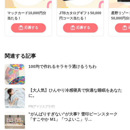
マックカード10,000円分
JTBカタログギフト50,000
星野リゾー
当たる！
円コース当たる！
50,000円
応募する
応募する
関連する記事
100均で作れるキラキラ透けるうちわ
【大人気】ひんやり冷感寝具で快適な睡眠をあなた
に。
PR(アイリスプラザ)
"がんばりすぎない"が大事? 雪印ビーンスターク
「すこやか M1」「つよいこ」リ...