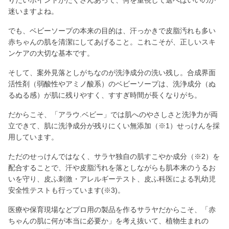
迷いますよね。
でも、ベビーソープの本来の目的は、汗っかきで皮脂汚れも多い
赤ちゃんの肌を清潔にしてあげること。これこそが、正しいスキ
ンケアの大切な基本です。
そして、案外見落としがちなのが洗浄成分の洗い残し。合成界面
活性剤（弱酸性やアミノ酸系）のベビーソープは、洗浄成分（ぬ
るぬる感）が肌に残りやすく、すすぎ時間が長くなりがち。
だからこそ、「アラウ.ベビー」では肌へのやさしさと洗浄力が両
立できて、肌に洗浄成分が残りにくい無添加（※1）せっけんを採
用しています。
ただのせっけんではなく、サラヤ独自の肌すこやか成分（※2）を
配合することで、汗や皮脂汚れを落としながらも肌本来のうるお
いを守り、皮ふ刺激・アレルギーテスト、皮ふ科医による乳幼児
安全性テストも行っています(※3)。
医療や保育現場などプロ用の製品を作るサラヤだからこそ、「赤
ちゃんの肌に何が本当に必要か」を考え抜いて、植物生まれの