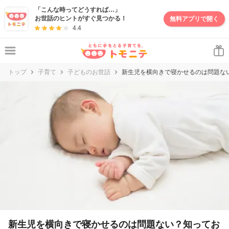
妊娠・出産・子育て情報サイト | トモニテ
「こんな時ってどうすれば…」
お世話のヒントがすぐ見つかる！
無料アプリで開く
4.4
トップ
子育て
子どものお世話
新生児を横向きで寝かせるのは問題な
新生児を横向きで寝かせるのは問題ない？知ってお