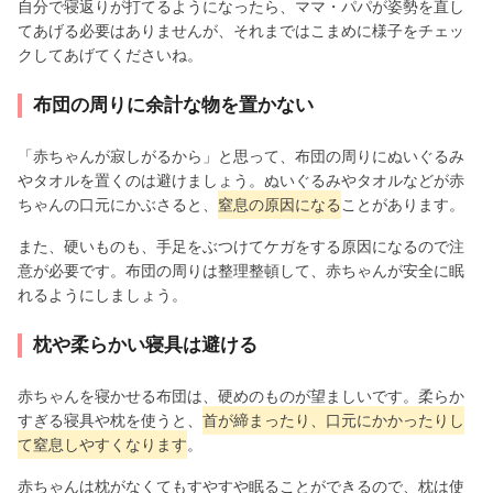
自分で寝返りが打てるようになったら、ママ・パパが姿勢を直し
てあげる必要はありませんが、それまではこまめに様子をチェッ
クしてあげてくださいね。
布団の周りに余計な物を置かない
「赤ちゃんが寂しがるから」と思って、布団の周りにぬいぐるみ
やタオルを置くのは避けましょう。ぬいぐるみやタオルなどが赤
ちゃんの口元にかぶさると、
窒息の原因になる
ことがあります。
また、硬いものも、手足をぶつけてケガをする原因になるので注
意が必要です。布団の周りは整理整頓して、赤ちゃんが安全に眠
れるようにしましょう。
枕や柔らかい寝具は避ける
赤ちゃんを寝かせる布団は、硬めのものが望ましいです。柔らか
すぎる寝具や枕を使うと、
首が締まったり、口元にかかったりし
て窒息しやすくなります
。
赤ちゃんは枕がなくてもすやすや眠ることができるので、枕は使