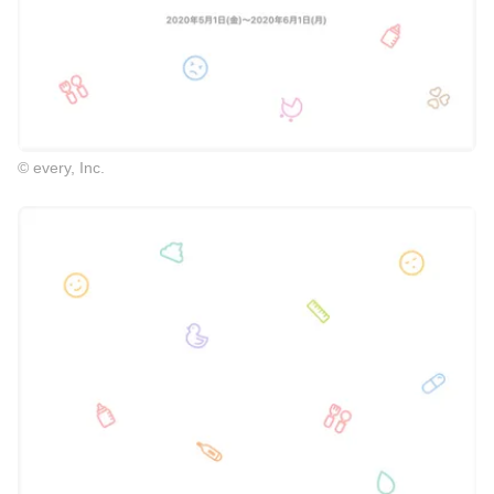
© every, Inc.