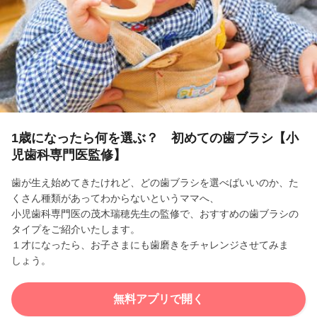
l
a
y
V
i
1歳になったら何を選ぶ？ 初めての歯ブラシ【小
児歯科専門医監修】
d
歯が生え始めてきたけれど、どの歯ブラシを選べばいいのか、た
e
くさん種類があってわからないというママへ、
小児歯科専門医の茂木瑞穂先生の監修で、おすすめの歯ブラシの
o
タイプをご紹介いたします。
１才になったら、お子さまにも歯磨きをチャレンジさせてみま
しょう。
無料アプリで開く