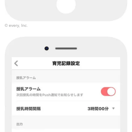
© every, Inc.