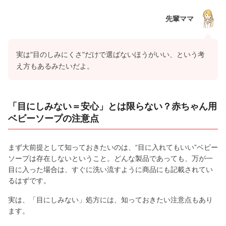
先輩ママ
実は"目のしみにくさ"だけで選ばないほうがいい、という考
え方もあるみたいだよ。
「目にしみない＝安心」とは限らない？赤ちゃん用
ベビーソープの注意点
まず大前提として知っておきたいのは、“目に入れてもいい”ベビー
ソープは存在しないということ。どんな製品であっても、万が一
目に入った場合は、すぐに洗い流すように商品にも記載されてい
るはずです。
実は、「目にしみない」処方には、知っておきたい注意点もあり
ます。