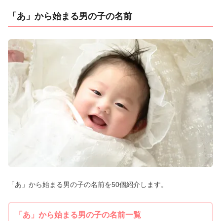
「あ」から始まる男の子の名前
「あ」から始まる男の子の名前を50個紹介します。
「あ」から始まる男の子の名前一覧