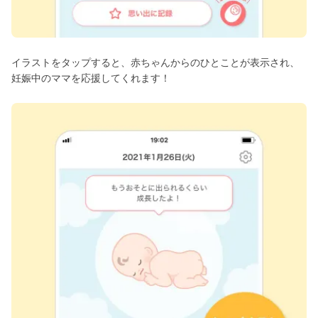
イラストをタップすると、赤ちゃんからのひとことが表示され、
妊娠中のママを応援してくれます！