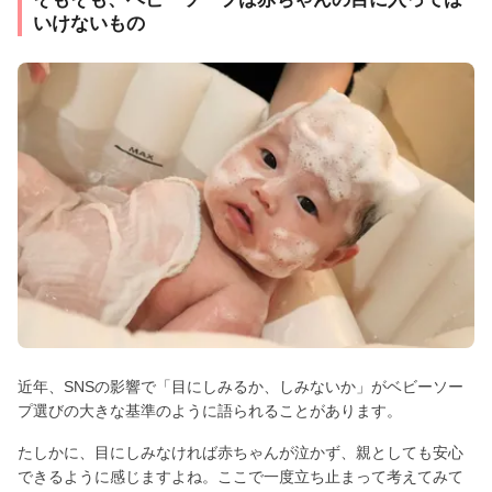
いけないもの
近年、SNSの影響で「目にしみるか、しみないか」がベビーソー
プ選びの大きな基準のように語られることがあります。
たしかに、目にしみなければ赤ちゃんが泣かず、親としても安心
できるように感じますよね。ここで一度立ち止まって考えてみて