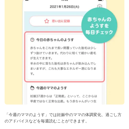
「今週のママのようす」では妊娠中のママの体調変化、過ごし方
のアドバイスなどを毎週読むことができます。