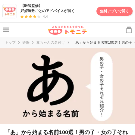
妊娠・出産・子育て情報サイト | トモニテ
【医師監修】
妊娠週数ごとのアドバイスが届く
無料アプリで開く
4.4
トップ
妊娠
赤ちゃんの名付け
「あ」から始まる名前100選！男の子
「あ」から始まる名前100選！男の子・女の子それ