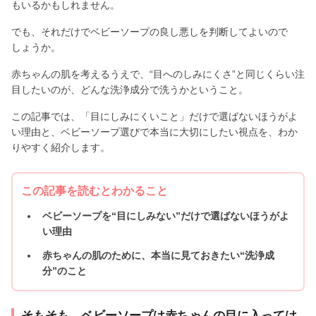
もいるかもしれません。
でも、それだけでベビーソープの良し悪しを判断してよいので
しょうか。
赤ちゃんの肌を考えるうえで、“目へのしみにくさ”と同じくらい注
目したいのが、どんな洗浄成分で洗うかということ。
この記事では、「目にしみにくいこと」だけで選ばないほうがよ
い理由と、ベビーソープ選びで本当に大切にしたい視点を、わか
りやすく紹介します。
この記事を読むとわかること
ベビーソープを“目にしみない”だけで選ばないほうがよ
い理由
赤ちゃんの肌のために、本当に見ておきたい“洗浄成
分”のこと
そもそも、ベビーソープは赤ちゃんの目に入っては