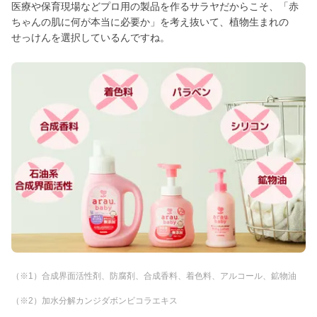
医療や保育現場などプロ用の製品を作るサラヤだからこそ、「赤
ちゃんの肌に何が本当に必要か」を考え抜いて、植物生まれの
せっけんを選択しているんですね。
（※1）合成界面活性剤、防腐剤、合成香料、着色料、アルコール、鉱物油
（※2）加水分解カンジダボンビコラエキス