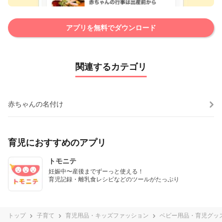
アプリを無料でダウンロード
関連するカテゴリ
赤ちゃんの名付け
育児におすすめのアプリ
トモニテ
妊娠中〜産後までずーっと使える！

育児記録・離乳食レシピなどのツールがたっぷり
トップ
子育て
育児用品・キッズファッション
ベビー用品・育児グッ