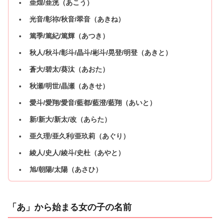
亜煌/亜洸（あこう）
光音/彰祢/秋音/翠音（あきね）
篤季/篤紀/篤輝（あつき）
秋人/秋斗/彰斗/晶斗/彬斗/晃登/明登（あきと）
蒼大/碧太/葵汰（あおた）
秋瀬/明世/晶瀬（あきせ）
愛斗/愛翔/愛音/藍都/藍澄/藍翔（あいと）
新/新大/新太/改（あらた）
亜久理/亜久利/亜玖莉（あぐり）
綾人/史人/綾斗/史杜（あやと）
旭/朝陽/太陽（あさひ）
「あ」から始まる女の子の名前