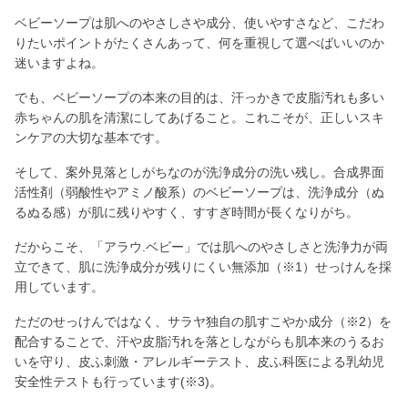
ベビーソープは肌へのやさしさや成分、使いやすさなど、こだわ
りたいポイントがたくさんあって、何を重視して選べばいいのか
迷いますよね。
でも、ベビーソープの本来の目的は、汗っかきで皮脂汚れも多い
赤ちゃんの肌を清潔にしてあげること。これこそが、正しいスキ
ンケアの大切な基本です。
そして、案外見落としがちなのが洗浄成分の洗い残し。合成界面
活性剤（弱酸性やアミノ酸系）のベビーソープは、洗浄成分（ぬ
るぬる感）が肌に残りやすく、すすぎ時間が長くなりがち。
だからこそ、「アラウ.ベビー」では肌へのやさしさと洗浄力が両
立できて、肌に洗浄成分が残りにくい無添加（※1）せっけんを採
用しています。
ただのせっけんではなく、サラヤ独自の肌すこやか成分（※2）を
配合することで、汗や皮脂汚れを落としながらも肌本来のうるお
いを守り、皮ふ刺激・アレルギーテスト、皮ふ科医による乳幼児
安全性テストも行っています(※3)。