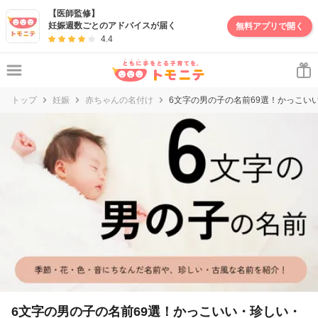
妊娠・出産・子育て情報サイト | トモニテ
【医師監修】
妊娠週数ごとのアドバイスが届く
無料アプリで開く
4.4
トップ
妊娠
赤ちゃんの名付け
6文字の男の子の名前69選！かっこい
6文字の男の子の名前69選！かっこいい・珍しい・