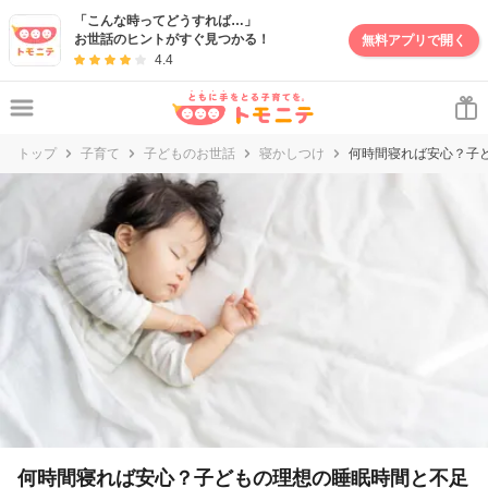
妊娠・出産・子育て情報サイト | トモニテ
「こんな時ってどうすれば…」
お世話のヒントがすぐ見つかる！
無料アプリで開く
4.4
トップ
子育て
子どものお世話
寝かしつけ
何時間寝れば安心？子
何時間寝れば安心？子どもの理想の睡眠時間と不足