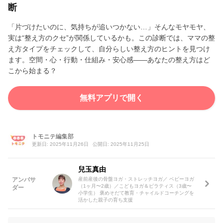
断
「片づけたいのに、気持ちが追いつかない…」そんなモヤモヤ、
実は“整え方のクセ”が関係しているかも。この診断では、ママの整
え方タイプをチェックして、自分らしい整え方のヒントを見つけ
ます。空間・心・行動・仕組み・安心感――あなたの整え方はど
こから始まる？
無料アプリで開く
トモニテ編集部
更新日: 2025年11月26日
公開日: 2025年11月25日
兒玉真由
アンバサ
産前産後の骨盤ヨガ・ストレッチヨガ／ ベビーヨガ
（1ヶ月〜2歳）／こどもヨガ＆ピラティス（3歳〜
ダー
小学生） 褒めそだて教育・チャイルドコーチングを
活かした親子の育ち支援