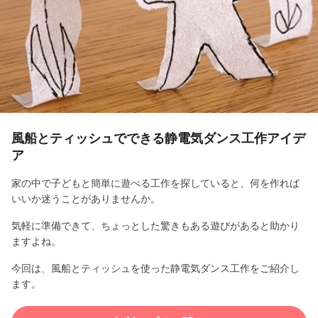
l
a
y
V
i
風船とティッシュでできる静電気ダンス工作アイデ
ア
d
家の中で子どもと簡単に遊べる工作を探していると、何を作れば
e
いいか迷うことがありませんか。
o
気軽に準備できて、ちょっとした驚きもある遊びがあると助かり
ますよね。
今回は、風船とティッシュを使った静電気ダンス工作をご紹介し
ます。