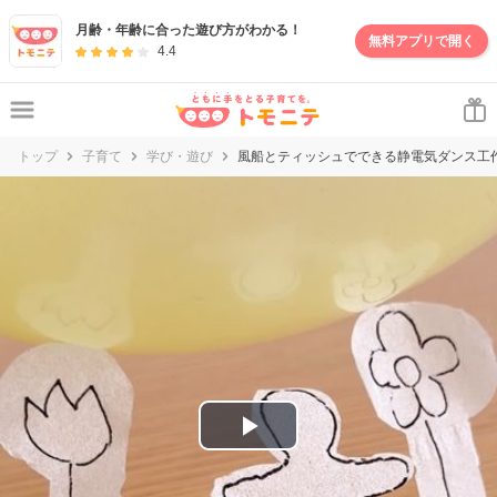
妊娠・出産・子育て情報サイト | トモニテ
月齢・年齢に合った遊び方がわかる！
無料アプリで開く
4.4
トップ
子育て
学び・遊び
風船とティッシュでできる静電気ダンス工
P