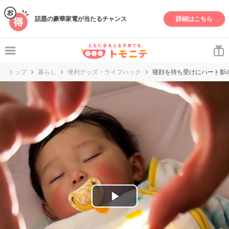
妊娠・出産・子育て情報サイト | トモニテ
話題の豪華家電が当たるチャンス
詳細はこちら
トップ
暮らし
便利グッズ・ライフハック
寝顔を待ち受けにハート影
P