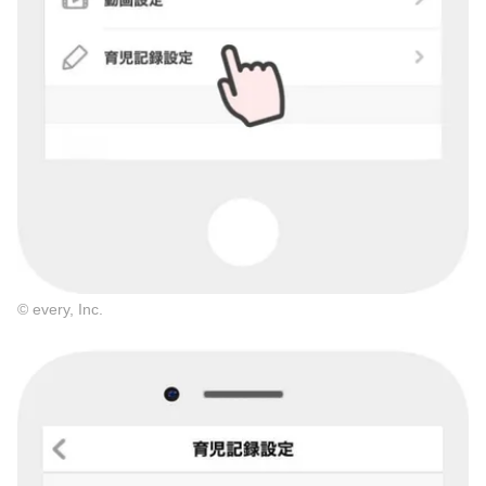
© every, Inc.