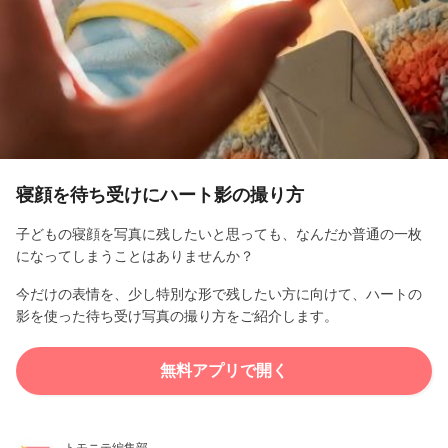
l
a
y
V
i
寝顔を待ち受けにハート影の撮り方
d
子どもの寝顔を写真に残したいと思っても、なんだか普通の一枚
になってしまうことはありませんか？
e
今だけの表情を、少し特別な形で残したい方に向けて、ハートの
o
影を使った待ち受け写真の撮り方をご紹介します。
無料アプリで開く
トモニテ編集部