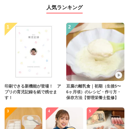
人気ランキング
1
2
印刷できる新機能が登場！ ア
豆腐の離乳食｜初期（生後5〜
プリの育児記録を紙で残せま
6ヶ月頃）のレシピ・作り方・
す！
保存方法【管理栄養士監修】
3
4
5