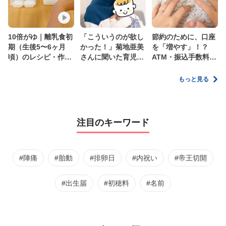
10倍がゆ｜離乳食初
「こういうのが欲し
節約のために、口座
期（生後5〜6ヶ月
かった！」菊地亜美
を「増やす」！？
頃）のレシピ・作り
さんに聞いた育児
ATM・振込手数料の
方・保存方法【管理
の”リアルな本音”
ムダを減らす新しい
栄養士監修】
家計管理術
もっと見る
注目のキーワード
#陣痛
#胎動
#排卵日
#内祝い
#帝王切開
#出生届
#初穂料
#名前