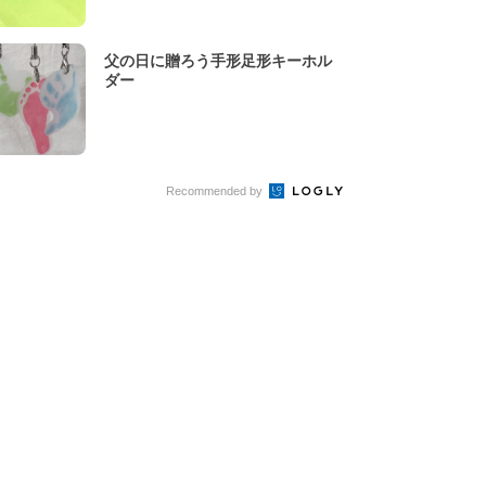
父の日に贈ろう手形足形キーホル
ダー
Recommended by