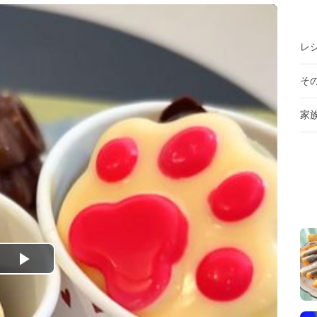
レ
そ
家
P
l