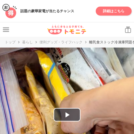
妊娠・出産・子育て情報サイト | トモニテ
話題の豪華家電が当たるチャンス
詳細はこちら
トップ
暮らし
便利グッズ・ライフハック
離乳食ストック冷凍庫問題
P