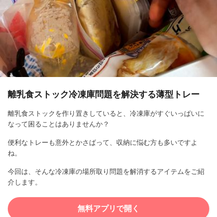
l
a
y
V
i
離乳食ストック冷凍庫問題を解決する薄型トレー
d
離乳食ストックを作り置きしていると、冷凍庫がすぐいっぱいに
なって困ることはありませんか？
e
便利なトレーも意外とかさばって、収納に悩む方も多いですよ
o
ね。
今回は、そんな冷凍庫の場所取り問題を解消するアイテムをご紹
介します。
無料アプリで開く