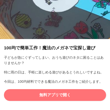
l
a
y
V
i
100均で簡単工作！魔法のメガネで宝探し遊び
d
子どもが急にぐずってしまい、おうち遊びのネタに困ることはあ
りませんか？
e
特に雨の日は、手軽に楽しめる遊びがあるとうれしいですよね。
o
今回は、100均材料でできる魔法のメガネ工作をご紹介します。
無料アプリで開く