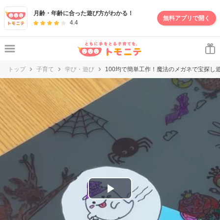
妊娠・出産・子育て情報サイト | トモニテ
月齢・年齢に合った遊び方がわかる！
無料アプリで開く
4.4
トップ
子育て
学び・遊び
100均で簡単工作！魔法のメガネで宝探し
P