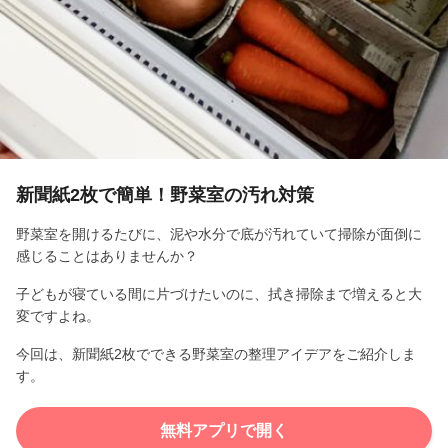
l
a
y
V
i
新聞紙2枚で簡単！野菜室の汚れ対策
d
野菜室を開けるたびに、泥や水分で底が汚れていて掃除が面倒に
感じることはありませんか？
e
子どもが寝ている間に片づけたいのに、拭き掃除まで増えると大
o
変ですよね。
今回は、新聞紙2枚でできる野菜室の整理アイデアをご紹介しま
す。
無料アプリで開く