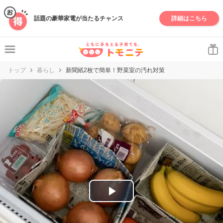
妊娠・出産・子育て情報サイト | トモニテ
話題の豪華家電が当たるチャンス
詳細はこちら
トップ
暮らし
新聞紙2枚で簡単！野菜室の汚れ対策
P