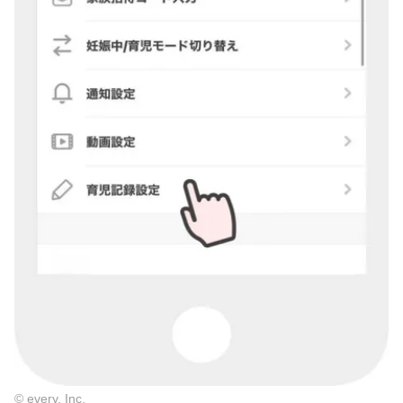
© every, Inc.