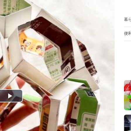
暮
便
P
l
a