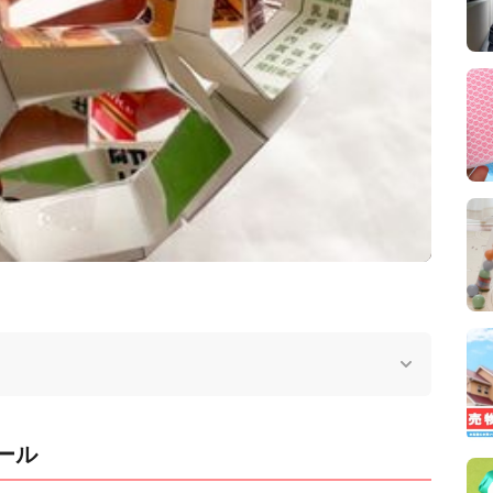
y
V
i
d
e
o
ール