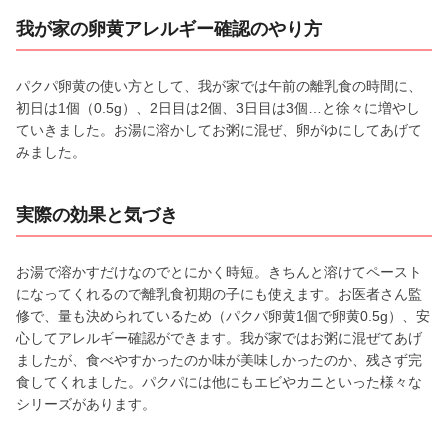
我が家の卵黄アレルギー確認のやり方
パクパ卵黄の使い方として、我が家では午前の離乳食の時間に、
初日は1個（0.5g）、2日目は2個、3日目は3個…と徐々に増やし
ていきました。お湯に溶かしてお粥に混ぜ、卵がゆにしてあげて
みました。
実際の効果と気づき
お湯で溶かすだけなのでとにかく時短。きちんと溶けてペースト
になってくれるので離乳食初期の子にも使えます。お医者さん監
修で、量も決められているため（パクパ卵黄1個で卵黄0.5g）、安
心してアレルギー確認ができます。我が家ではお粥に混ぜてあげ
ましたが、食べやすかったのか味が美味しかったのか、残さず完
食してくれました。パクパには他にもエビやカニといった様々な
シリーズがあります。