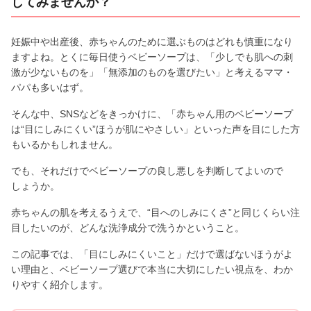
してみませんか？
妊娠中や出産後、赤ちゃんのために選ぶものはどれも慎重になり
ますよね。とくに毎日使うベビーソープは、「少しでも肌への刺
激が少ないものを」「無添加のものを選びたい」と考えるママ・
パパも多いはず。
そんな中、SNSなどをきっかけに、「赤ちゃん用のベビーソープ
は“目にしみにくい”ほうが肌にやさしい」といった声を目にした方
もいるかもしれません。
でも、それだけでベビーソープの良し悪しを判断してよいので
しょうか。
赤ちゃんの肌を考えるうえで、“目へのしみにくさ”と同じくらい注
目したいのが、どんな洗浄成分で洗うかということ。
この記事では、「目にしみにくいこと」だけで選ばないほうがよ
い理由と、ベビーソープ選びで本当に大切にしたい視点を、わか
りやすく紹介します。