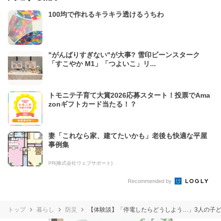
100均で作れるキラキラ透けるうちわ
"がんばりすぎない"が大事? 雪印ビーンスターク
「すこやか M1」「つよいこ」リ...
トモニテ子育て大賞2026応募スタート！投票でAma
zonギフトカード当たる！？
妻「これなら家、建てたいかも」老後も快適な平屋
事例集
PR(株式会社ウェブサポート)
Recommended by
トップ
暮らし
防災
【体験談】「停電したらどうしよう…」3人の子