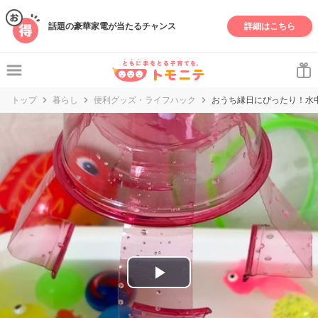
妊娠・出産・子育て情報サイト | トモニテ
話題の豪華家電が当たるチャンス
詳細はこちら
トップ
暮らし
便利グッズ・ライフハック
おうち縁日にぴったり！水
P