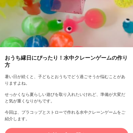
l
a
y
V
i
おうち縁日にぴったり！水中クレーンゲームの作り
方
d
暑い日が続くと、子どもとおうちでどう過ごそうか悩むことがあ
e
りますよね。
o
せっかくなら夏らしい遊びを取り入れたいけれど、準備が大変だ
と気が重くなりがちです。
今回は、プラコップとストローで作れる水中クレーンゲームをご
紹介します。