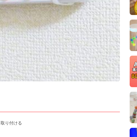
a
y
V
i
d
e
o
を取り付ける