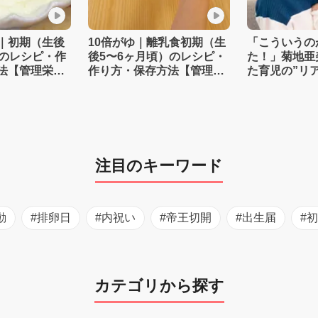
｜初期（生後
10倍がゆ｜離乳食初期（生
「こういうの
）のレシピ・作
後5〜6ヶ月頃）のレシピ・
た！」菊地亜
法【管理栄養
作り方・保存方法【管理栄
た育児の”リ
養士監修】
注目のキーワード
動
#排卵日
#内祝い
#帝王切開
#出生届
#
カテゴリから探す