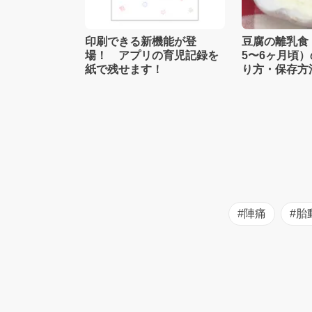
印刷できる新機能が登
豆腐の離乳食
場！ アプリの育児記録を
5〜6ヶ月頃
紙で残せます！
り方・保存方
士監修】
#陣痛
#胎