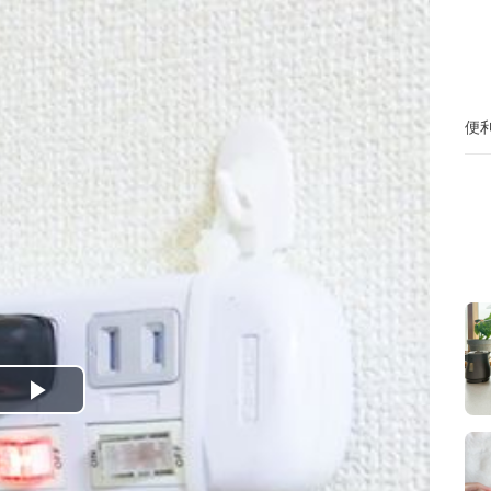
便
P
l