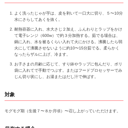
よく洗ったじゃが芋は、皮を剥いて一口大に切り、５〜10分
水にさらしてあくを抜く。
耐熱容器に入れ、水大さじ２加え、ふんわりとラップをかけ
て電子レンジ（600w）で約３分加熱する。茹でる場合は、
鍋に入れ、水を被るくらい入れて火にかける。沸騰したら弱
火にして沸騰させないように約10〜15分茹でる。柔らかく
なったらザルに上げ、冷ます。
お子さまの月齢に応じて、すり鉢やラップに包んだり、ポリ
袋に入れてで手動でつぶす。またはフードプロセッサーでみ
じん切り状にし、お湯またはだし汁で伸ばす。
対象
モグモグ期（生後７〜８か月頃）〜召し上がっていただけます。