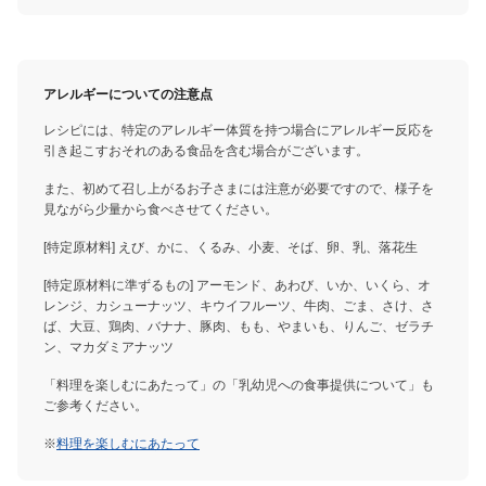
アレルギーについての注意点
レシピには、特定のアレルギー体質を持つ場合にアレルギー反応を
引き起こすおそれのある食品を含む場合がございます。
また、初めて召し上がるお子さまには注意が必要ですので、様子を
見ながら少量から食べさせてください。
[特定原材料] えび、かに、くるみ、小麦、そば、卵、乳、落花生
[特定原材料に準ずるもの] アーモンド、あわび、いか、いくら、オ
レンジ、カシューナッツ、キウイフルーツ、牛肉、ごま、さけ、さ
ば、大豆、鶏肉、バナナ、豚肉、もも、やまいも、りんご、ゼラチ
ン、マカダミアナッツ
「料理を楽しむにあたって」の「乳幼児への食事提供について」も
ご参考ください。
※
料理を楽しむにあたって