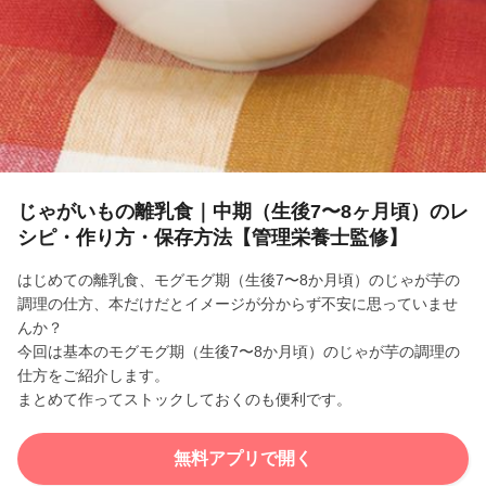
l
a
y
V
i
じゃがいもの離乳食｜中期（生後7〜8ヶ月頃）のレ
シピ・作り方・保存方法【管理栄養士監修】
d
はじめての離乳食、モグモグ期（生後7〜8か月頃）のじゃが芋の
e
調理の仕方、本だけだとイメージが分からず不安に思っていませ
んか？
o
今回は基本のモグモグ期（生後7〜8か月頃）のじゃが芋の調理の
仕方をご紹介します。
まとめて作ってストックしておくのも便利です。
無料アプリで開く