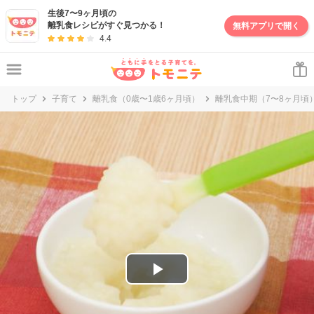
妊娠・出産・子育て情報サイト | トモニテ
生後7〜9ヶ月頃の
離乳食レシピがすぐ見つかる！
無料アプリで開く
4.4
トップ
子育て
離乳食（0歳〜1歳6ヶ月頃）
離乳食中期（7〜8ヶ月頃
P