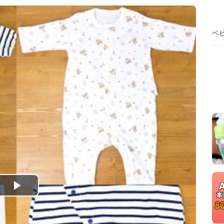
ベ
P
l