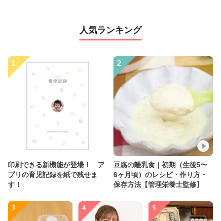
人気ランキング
1
2
印刷できる新機能が登場！ ア
豆腐の離乳食｜初期（生後5〜
プリの育児記録を紙で残せま
6ヶ月頃）のレシピ・作り方・
す！
保存方法【管理栄養士監修】
3
4
5