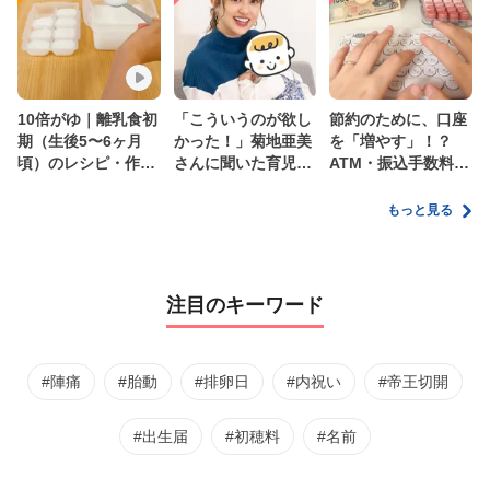
10倍がゆ｜離乳食初
「こういうのが欲し
節約のために、口座
期（生後5〜6ヶ月
かった！」菊地亜美
を「増やす」！？
頃）のレシピ・作り
さんに聞いた育児
ATM・振込手数料の
方・保存方法【管理
の”リアルな本音”
ムダを減らす新しい
栄養士監修】
家計管理術
もっと見る
注目のキーワード
#陣痛
#胎動
#排卵日
#内祝い
#帝王切開
#出生届
#初穂料
#名前