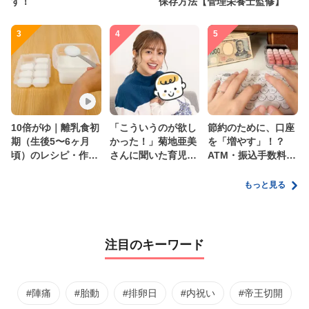
す！
保存方法【管理栄養士監修】
3
4
5
10倍がゆ｜離乳食初
「こういうのが欲し
節約のために、口座
期（生後5〜6ヶ月
かった！」菊地亜美
を「増やす」！？
頃）のレシピ・作り
さんに聞いた育児
ATM・振込手数料の
方・保存方法【管理
の”リアルな本音”
ムダを減らす新しい
栄養士監修】
家計管理術
もっと見る
注目のキーワード
#陣痛
#胎動
#排卵日
#内祝い
#帝王切開