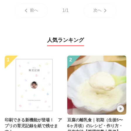
前へ
1/1
次へ
人気ランキング
1
2
印刷できる新機能が登場！ ア
豆腐の離乳食｜初期（生後5〜
プリの育児記録を紙で残せま
6ヶ月頃）のレシピ・作り方・