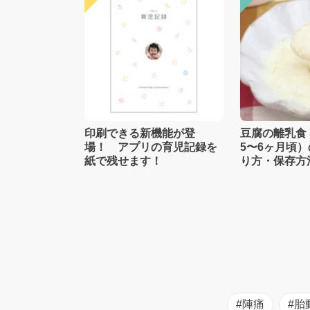
印刷できる新機能が登
豆腐の離乳食
場！ アプリの育児記録を
5〜6ヶ月頃
紙で残せます！
り方・保存方
士監修】
#陣痛
#胎