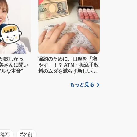
が欲しかっ
節約のために、口座を「増
美さんに聞い
やす」！？ ATM・振込手数
アルな本音”
料のムダを減らす新しい家
計管理術
もっと見る
初穂料
#名前