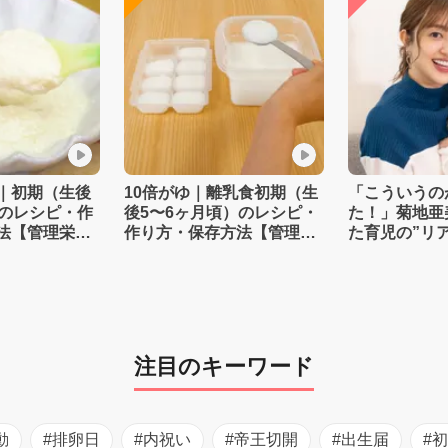
｜初期（生後
10倍がゆ｜離乳食初期（生
「こういうの
）のレシピ・作
後5〜6ヶ月頃）のレシピ・
た！」菊地亜
法【管理栄養
作り方・保存方法【管理栄
た育児の”リ
養士監修】
注目のキーワード
動
#排卵日
#内祝い
#帝王切開
#出生届
#