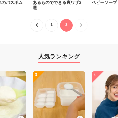
氷のバスボム
あるものでできる裏ワザ3
ベビーソープ
選
1
2
人気ランキング
3
4