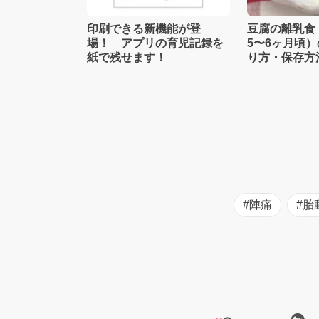
印刷できる新機能が登
豆腐の離乳食
場！ アプリの育児記録を
5〜6ヶ月頃
紙で残せます！
り方・保存方
士監修】
#陣痛
#胎