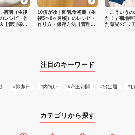
｜初期（生後
10倍がゆ｜離乳食初期（生
「こういうの
）のレシピ・作
後5〜6ヶ月頃）のレシピ・
た！」菊地亜
法【管理栄養
作り方・保存方法【管理栄
た育児の”リ
養士監修】
注目のキーワード
動
#排卵日
#内祝い
#帝王切開
#出生届
#
カテゴリから探す