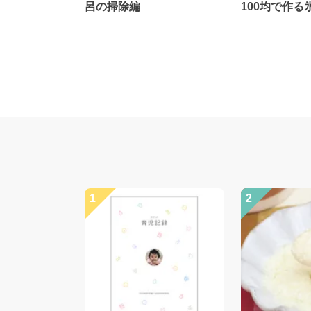
呂の掃除編
100均で作る
1
2