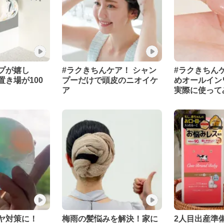
プが嬉し
#ラクきちんケア！ シャン
#ラクきちん
き場が100
プーだけで頭皮のニオイケ
めオールイン
ア
実際に使って
ヤ対策に！
梅雨の髪悩みを解決！家に
2人目出産準