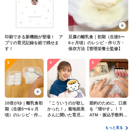
印刷できる新機能が登場！ ア
豆腐の離乳食｜初期（生後5〜
プリの育児記録を紙で残せま
6ヶ月頃）のレシピ・作り方・
す！
保存方法【管理栄養士監修】
3
4
5
10倍がゆ｜離乳食初
「こういうのが欲し
節約のために、口座
期（生後5〜6ヶ月
かった！」菊地亜美
を「増やす」！？
頃）のレシピ・作り
さんに聞いた育児
ATM・振込手数料の
方・保存方法【管理
の”リアルな本音”
ムダを減らす新しい
栄養士監修】
家計管理術
もっと見る