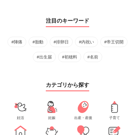
注目のキーワード
#陣痛
#胎動
#排卵日
#内祝い
#帝王切開
#出生届
#初穂料
#名前
カテゴリから探す
妊活
妊娠
出産・産後
子育て