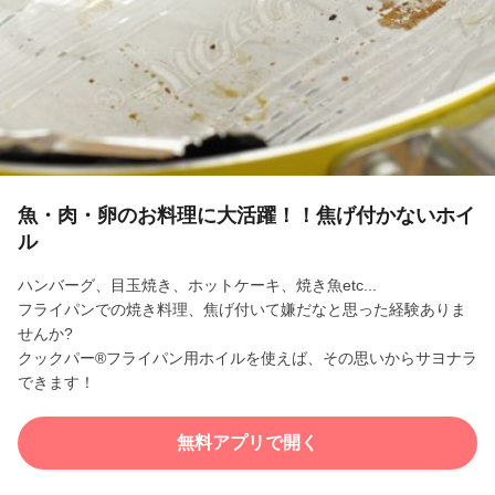
l
a
y
V
i
魚・肉・卵のお料理に大活躍！！焦げ付かないホイ
ル
d
ハンバーグ、目玉焼き、ホットケーキ、焼き魚etc...
e
フライパンでの焼き料理、焦げ付いて嫌だなと思った経験ありま
せんか?
o
クックパー®フライパン用ホイルを使えば、その思いからサヨナラ
できます！
無料アプリで開く