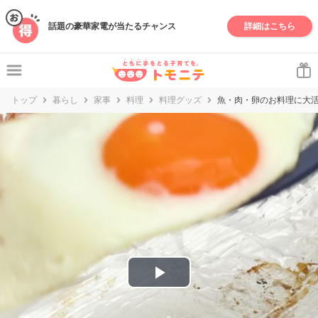
妊娠・出産・子育て情報サイト | トモニテ
話題の豪華家電が当たるチャンス
詳細はこちら
トップ
暮らし
家事
料理
料理グッズ
魚・肉・卵のお料理に大
P