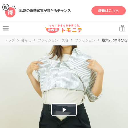
妊娠・出産・子育て情報サイト | トモニテ
話題の豪華家電が当たるチャンス
詳細はこちら
トップ
暮らし
ファッション・美容
ファッション
最大28cm伸び
P