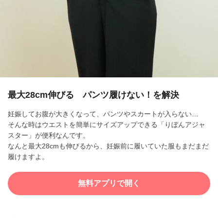
l
a
y
V
i
最大28cm伸びる パンツ履けない！を解決
d
妊娠してお腹が大きくなって、パンツやスカートが入らない…
そんな時はウエストを簡単にサイズアップできる「りぼんアジャ
e
スター」が便利なんです。
なんと最大28cmも伸びるから、妊娠前に履いていた服もまだまだ
o
履けますよ。
無料アプリで開く