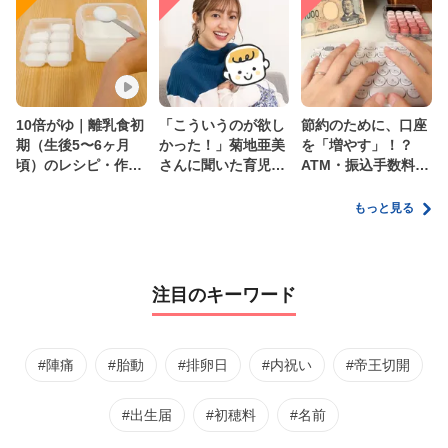
10倍がゆ｜離乳食初
「こういうのが欲し
節約のために、口座
期（生後5〜6ヶ月
かった！」菊地亜美
を「増やす」！？
頃）のレシピ・作り
さんに聞いた育児
ATM・振込手数料の
方・保存方法【管理
の”リアルな本音”
ムダを減らす新しい
栄養士監修】
家計管理術
もっと見る
注目のキーワード
#陣痛
#胎動
#排卵日
#内祝い
#帝王切開
#出生届
#初穂料
#名前