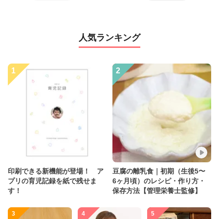
人気ランキング
1
2
印刷できる新機能が登場！ ア
豆腐の離乳食｜初期（生後5〜
プリの育児記録を紙で残せま
6ヶ月頃）のレシピ・作り方・
す！
保存方法【管理栄養士監修】
3
4
5