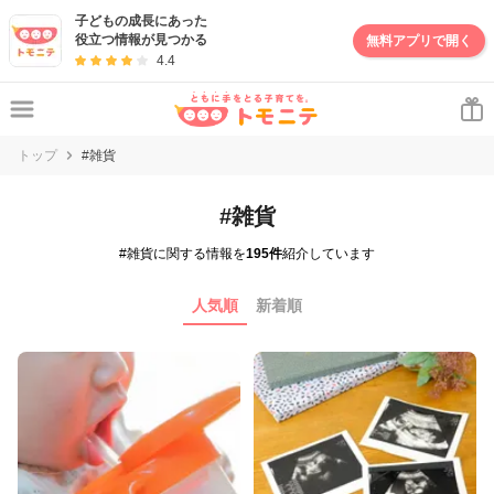
子どもの成長にあった
役立つ情報が見つかる
無料アプリで開く
4.4
トップ
#雑貨
#雑貨
#雑貨に関する情報を
195件
紹介しています
人気順
新着順