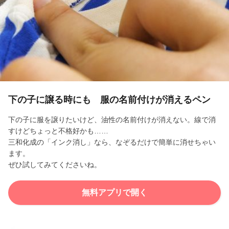
l
a
y
V
i
下の子に譲る時にも 服の名前付けが消えるペン
d
下の子に服を譲りたいけど、油性の名前付けが消えない。線で消
すけどちょっと不格好かも……
e
三和化成の「インク消し」なら、なぞるだけで簡単に消せちゃい
ます。
o
ぜひ試してみてくださいね。
無料アプリで開く