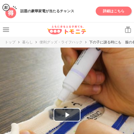
妊娠・出産・子育て情報サイト | トモニテ
話題の豪華家電が当たるチャンス
詳細はこちら
トップ
暮らし
便利グッズ・ライフハック
下の子に譲る時にも 服の
P