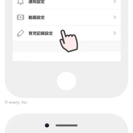
© every, Inc.