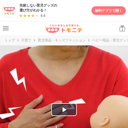
妊娠・出産・子育て情報サイト | トモニテ
失敗しない育児グッズの
選び方がわかる！
無料アプリで開く
4.4
トップ
子育て
育児用品・キッズファッション
ベビー用品・育児グッ
P