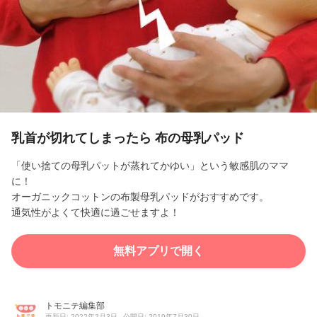
l
a
y
V
i
乳首が切れてしまったら 布の母乳パッド
d
「使い捨ての母乳パットが蒸れてかゆい」という敏感肌のママ
に！
e
オーガニックコットンの布製母乳パッドがおすすめです。
通気性がよくて快適に過ごせますよ！
o
無料アプリで開く
トモニテ編集部
更新日: 2022年2月3日
公開日: 2019年7月30日