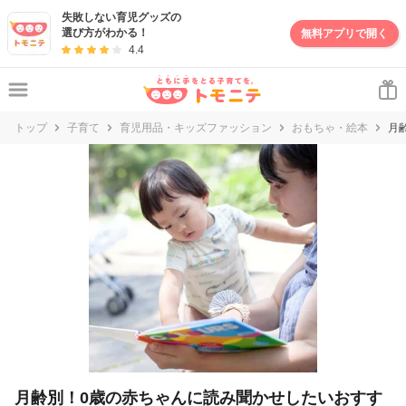
妊娠・出産・子育て情報サイト | トモニテ
失敗しない育児グッズの
選び方がわかる！
無料アプリで開く
4.4
トップ
子育て
育児用品・キッズファッション
おもちゃ・絵本
月
月齢別！0歳の赤ちゃんに読み聞かせしたいおすす