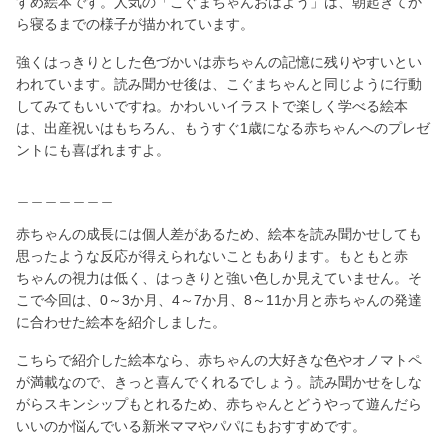
すめ絵本です。人気の「こぐまちゃんおはよう」は、朝起きてか
ら寝るまでの様子が描かれています。
強くはっきりとした色づかいは赤ちゃんの記憶に残りやすいとい
われています。読み聞かせ後は、こぐまちゃんと同じように行動
してみてもいいですね。かわいいイラストで楽しく学べる絵本
は、出産祝いはもちろん、もうすぐ1歳になる赤ちゃんへのプレゼ
ントにも喜ばれますよ。
＿＿＿＿＿＿＿
赤ちゃんの成長には個人差があるため、絵本を読み聞かせしても
思ったような反応が得えられないこともあります。もともと赤
ちゃんの視力は低く、はっきりと強い色しか見えていません。そ
こで今回は、0～3か月、4～7か月、8～11か月と赤ちゃんの発達
に合わせた絵本を紹介しました。
こちらで紹介した絵本なら、赤ちゃんの大好きな色やオノマトペ
が満載なので、きっと喜んでくれるでしょう。読み聞かせをしな
がらスキンシップもとれるため、赤ちゃんとどうやって遊んだら
いいのか悩んでいる新米ママやパパにもおすすめです。