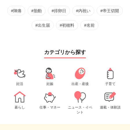
#陣痛
#胎動
#排卵日
#内祝い
#帝王切開
#出生届
#初穂料
#名前
カテゴリから探す
妊活
妊娠
出産・産後
子育て
暮らし
仕事・マネー
ニュース・イベ
連載・体験談
ント