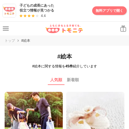
子どもの成長にあった
役立つ情報が見つかる
無料アプリで開く
4.4
トップ
#絵本
#絵本
#絵本に関する情報を
45件
紹介しています
人気順
新着順