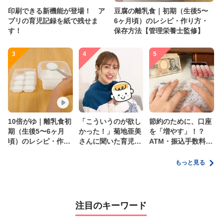
印刷できる新機能が登場！ ア
豆腐の離乳食｜初期（生後5〜
プリの育児記録を紙で残せま
6ヶ月頃）のレシピ・作り方・
す！
保存方法【管理栄養士監修】
3
4
5
10倍がゆ｜離乳食初
「こういうのが欲し
節約のために、口座
期（生後5〜6ヶ月
かった！」菊地亜美
を「増やす」！？
頃）のレシピ・作り
さんに聞いた育児
ATM・振込手数料の
方・保存方法【管理
の”リアルな本音”
ムダを減らす新しい
栄養士監修】
家計管理術
もっと見る
注目のキーワード