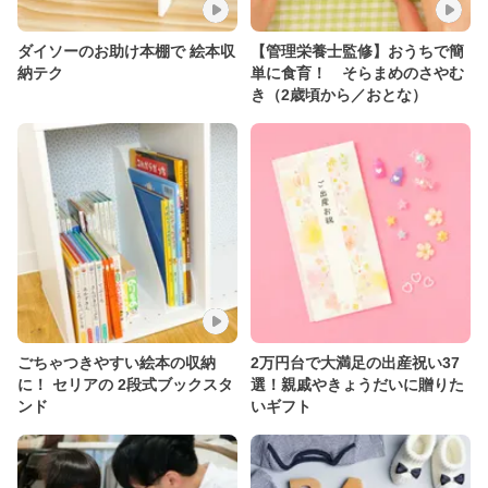
ダイソーのお助け本棚で 絵本収
【管理栄養士監修】おうちで簡
納テク
単に食育！ そらまめのさやむ
き（2歳頃から／おとな）
ごちゃつきやすい絵本の収納
2万円台で大満足の出産祝い37
に！ セリアの 2段式ブックスタ
選！親戚やきょうだいに贈りた
ンド
いギフト