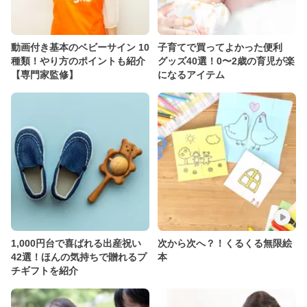
動画付き基本のベビーサイン 10
子育てで買ってよかった便利
種類！やり方のポイントも紹介
グッズ40選！0〜2歳の育児が楽
【専門家監修】
になるアイテム
1,000円台で喜ばれる出産祝い
次から次へ？！くるくる無限絵
42選！ほんの気持ちで贈れるプ
本
チギフトを紹介