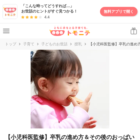
妊娠・出産・子育て情報サイト | トモニテ
「こんな時ってどうすれば…」
お世話のヒントがすぐ見つかる！
無料アプリで開く
4.4
トップ
子育て
子どものお世話
授乳
【小児科医監修】卒乳の進め
【小児科医監修】卒乳の進め方＆その後のおっぱい