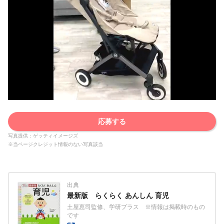
応募する
写真提供：ゲッティイメージズ
※当ページクレジット情報のない写真該当
出典
最新版 らくらく あんしん 育児
土屋恵司監修、学研プラス ※情報は掲載時のもの
です