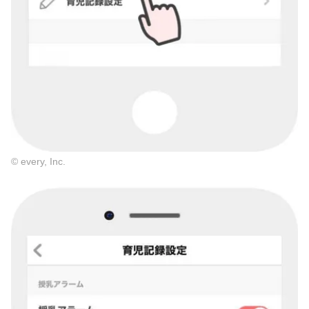
© every, Inc.