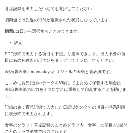
育児記録を出力したい期間を選択してください。
初期値では先週の日付が選択された状態になっています。
期間は1日から選択することができます。
設定
PDF形式で出力する項目を下記より選択できます。出力不要の項
目は右の色付きのボタンをタップしてオフにしてください。
表紙/裏表紙：mamadaysオリジナルの表紙と裏表紙です。
こまめに育児記録のデータを印刷してまとめて保管する場合は、
表紙/裏表紙の出力をオフにすれば重複して印刷することを防げま
す。
記録の表：育児記録で入力した日記以外の全ての項目が時系列順
に表形式で出力されます。
食事のグラフ：育児記録のまとめグラフ内「食事」の項目が1週間
ごとのグラフ形式で出力されます。