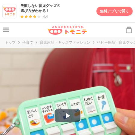
妊娠・出産・子育て情報サイト | トモニテ
失敗しない育児グッズの
選び方がわかる！
無料アプリで開く
4.4
トップ
子育て
育児用品・キッズファッション
ベビー用品・育児グッ
P