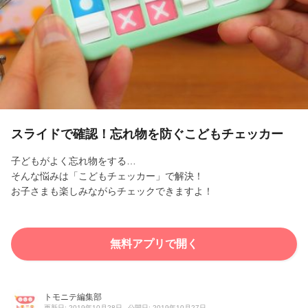
l
a
y
V
i
スライドで確認！忘れ物を防ぐこどもチェッカー
d
子どもがよく忘れ物をする…
そんな悩みは「こどもチェッカー」で解決！
e
お子さまも楽しみながらチェックできますよ！
o
無料アプリで開く
トモニテ編集部
更新日: 2019年10月28日
公開日: 2019年10月27日