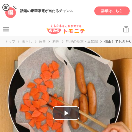
妊娠・出産・子育て情報サイト | トモニテ
話題の豪華家電が当たるチャンス
詳細はこちら
トップ
暮らし
家事
料理
料理の基本・豆知識
備蓄しておきた
P