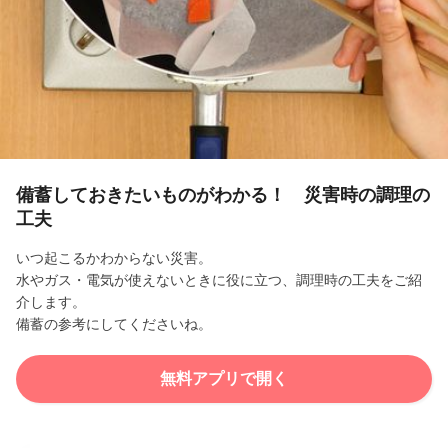
l
a
y
V
i
備蓄しておきたいものがわかる！ 災害時の調理の
工夫
d
いつ起こるかわからない災害。
e
水やガス・電気が使えないときに役に立つ、調理時の工夫をご紹
介します。
o
備蓄の参考にしてくださいね。
無料アプリで開く