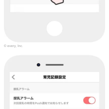
© every, Inc.