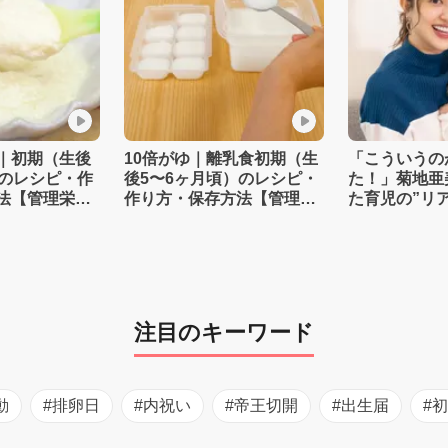
｜初期（生後
10倍がゆ｜離乳食初期（生
「こういうの
）のレシピ・作
後5〜6ヶ月頃）のレシピ・
た！」菊地亜
法【管理栄養
作り方・保存方法【管理栄
た育児の”リ
養士監修】
注目のキーワード
動
#排卵日
#内祝い
#帝王切開
#出生届
#