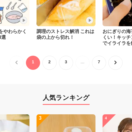
をやわらかく
調理のストレス解消 これは
おにぎりの海
8選
袋の上から切れ！
くい！キッチ
でイライラを
1
2
3
…
7
人気ランキング
3
4