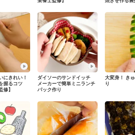
栄養士監修】
焼きを作る裏
士監修】
いにきれい！
ダイソーのサンドイッチ
大変身！ き
を握るコツ
メーカーで簡単ミニランチ
り
監修】
パック作り