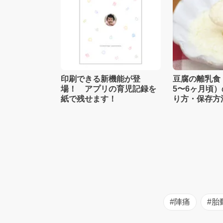
印刷できる新機能が登
豆腐の離乳食
場！ アプリの育児記録を
5〜6ヶ月頃
紙で残せます！
り方・保存方
士監修】
#陣痛
#胎