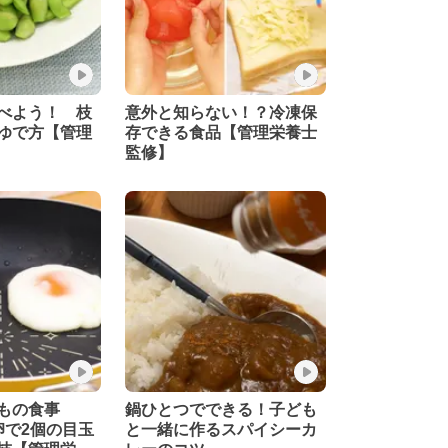
べよう！ 枝
意外と知らない！？冷凍保
ゆで方【管理
存できる食品【管理栄養士
監修】
もの食事
鍋ひとつでできる！子ども
卵で2個の目玉
と一緒に作るスパイシーカ