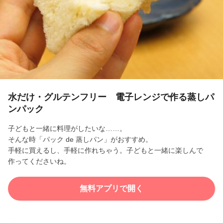
l
a
y
V
i
水だけ・グルテンフリー 電子レンジで作る蒸しパ
ンパック
d
子どもと一緒に料理がしたいな……。
e
そんな時「パック de 蒸しパン」がおすすめ。
手軽に買えるし、手軽に作れちゃう。子どもと一緒に楽しんで
o
作ってくださいね。
無料アプリで開く