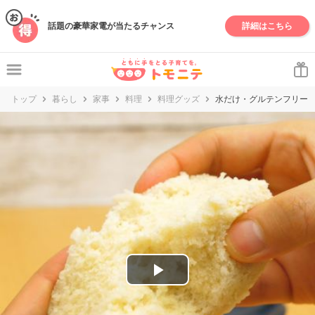
妊娠・出産・子育て情報サイト | トモニテ
話題の豪華家電が当たるチャンス
詳細はこちら
トップ
暮らし
家事
料理
料理グッズ
水だけ・グルテンフリー
P