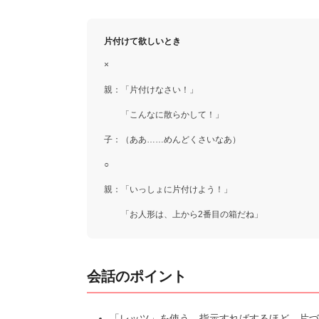
片付けて欲しいとき
×
親：「片付けなさい！」
「こんなに散らかして！」
子：（ああ……めんどくさいなあ）
○
親：「いっしょに片付けよう！」
「お人形は、上から2番目の箱だね」
会話のポイント
「レッツ」を使う。指示すればするほど、片づ