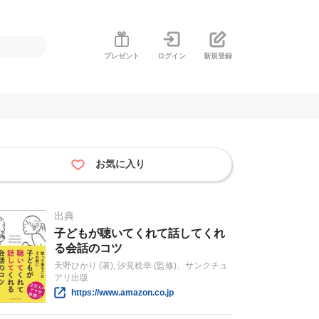
プレゼント
ログイン
新規登録
お気に入り
出典
子どもが聴いてくれて話してくれ
る会話のコツ
天野ひかり (著), 汐見稔幸 (監修)、サンクチュ
アリ出版
https://www.amazon.co.jp