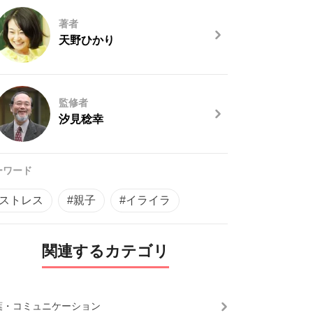
著者
天野ひかり
監修者
汐見稔幸
ーワード
#ストレス
#親子
#イライラ
関連するカテゴリ
葉・コミュニケーション