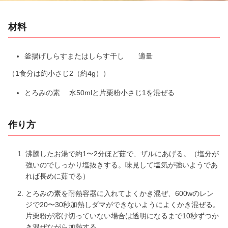
i
材料
d
e
釜揚げしらすまたはしらす干し 適量
（1食分は約小さじ2（約4g））
o
とろみの素 水50mlと片栗粉小さじ1を混ぜる
作り方
沸騰したお湯で約1〜2分ほど茹で、ザルにあげる。（塩分が
強いのでしっかり塩抜きする。味見して塩気が強いようであ
れば長めに茹でる）
とろみの素を耐熱容器に入れてよくかき混ぜ、600wのレン
ジで20〜30秒加熱しダマができないようによくかき混ぜる。
片栗粉が溶け切っていない場合は透明になるまで10秒ずつか
き混ぜながら加熱する。