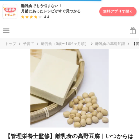
妊娠・出産・子育て情報サイト | トモニテ
離乳食でもう悩まない！
月齢にあったレシピがすぐ見つかる
無料アプリで開く
4.4
トップ
子育て
離乳食（0歳〜1歳6ヶ月頃）
離乳食の基礎知識
【
【管理栄養士監修】離乳食の高野豆腐｜いつからは