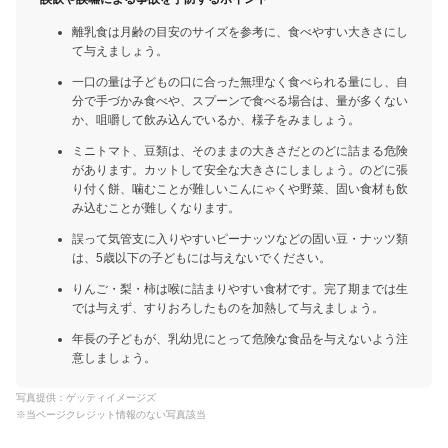
離乳食は月齢の目安のサイズを参考に、食べやすい大きさにし
て与えましょう。
一口の量は子どもの口に合った無理なく食べられる量にし、自
分で手づかみ食べや、スプーンで食べる場合は、量が多くない
か、咀嚼して飲み込んでいるか、様子をみましょう。
ミニトマト、豆類は、そのままの大きさだとのどに詰まる危険
があります。カットして安全な大きさにしましょう。のどに張
り付く餅、噛むことが難しいこんにゃくや野菜、固い食材も飲
み込むことが難しくなります。
誤って気管支に入りやすいピーナッツなどの固い豆・ナッツ類
は、5歳以下の子どもには与えないでください。
りんご・梨・柿は喉に詰まりやすい食材です。完了期までは生
では与えず、すりおろしたものを加熱して与えましょう。
年長の子どもが、乳幼児にとって危険な食品を与えないよう注
意しましょう。
写真提供：ゲッティイメージズ
※当ページクレジット情報のない写真該当