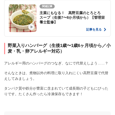
関連記事
主菜にもなる！ 高野豆腐のとろとろ
スープ（生後7〜8か月頃から）【管理栄
養士監修】
記事を見る
野菜入りハンバーグ（生後1歳〜1歳6ヶ月頃から／小
麦・乳・卵アレルギー対応）
アレルギー用のハンバーグのつなぎ、なにで代替えしよう……？
そんなときは、煮物以外の料理に取り入れにくい高野豆腐で代替
えしてみましょう。
タンパク質や鉄分が豊富に含まれていて成長期の子どもにぴった
りです。たくさん作ったら冷凍保存もできます！