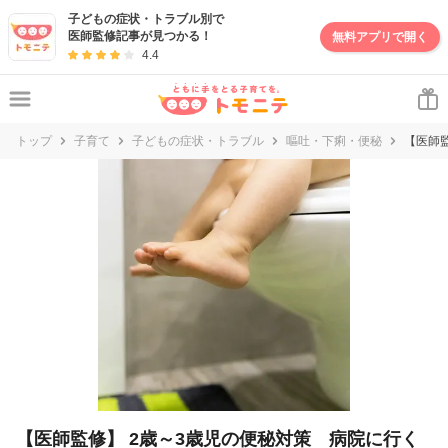
妊娠・出産・子育て情報サイト | トモニテ
子どもの症状・トラブル別で
医師監修記事が見つかる！
無料アプリで開く
4.4
トップ
子育て
子どもの症状・トラブル
嘔吐・下痢・便秘
【医師
【医師監修】 2歳～3歳児の便秘対策 病院に行く