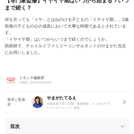
【専門家監修】イヤイヤ期はいつから始まる？いつ
まで続く？
何を言っても「イヤ」とはねのける子どもの「イヤイヤ期」。2歳
前後の子どもの心の成長において大事な時期であるとされていま
す。
「イヤイヤ期」はいつからいつまで続くのでしょうか。
助産師で、チャイルドファミリーコンサルタントのやまがた先生
にお伺いしました。
トモニテ編集部
公開日: 2021年4月30日
やまがたてるえ
著者と監修
妊娠出産子育て全般、家族関係、メンタルケア、
者
パートナーシップ、教育
目次