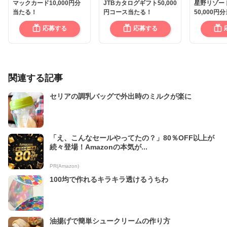
マックカード10,000円分
JTBカタログギフト50,000
星野リゾー
当たる！
円コース当たる！
50,000円
応募する
応募する
関連する記事
セリアの調乳バッグで外出時のミルクが楽に
「え、こんなセールやってたの？」80％OFF以上が
続々登場！Amazonの本気が...
PR(Amazon)
100均で作れるキラキラ透けるうちわ
油揚げで簡単シュークリームの作り方