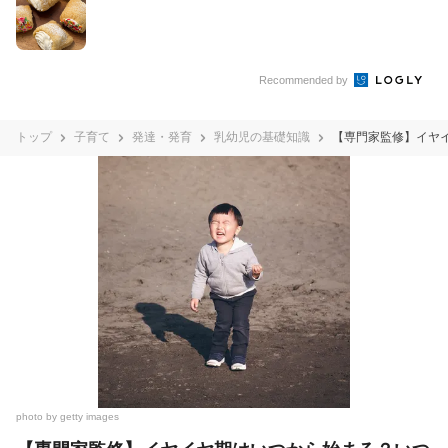
Recommended by
トップ
子育て
発達・発育
乳幼児の基礎知識
【専門家監修】イヤ
photo by getty images