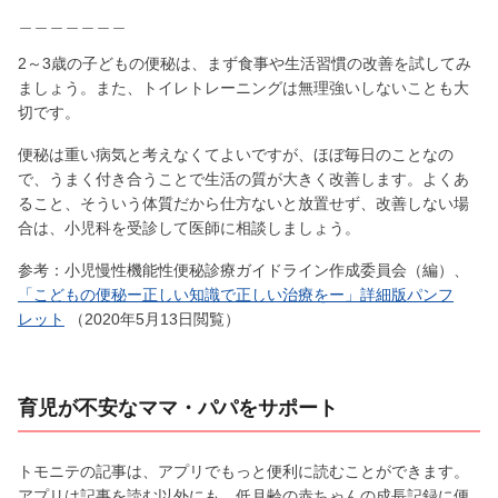
＿＿＿＿＿＿＿
2～3歳の子どもの便秘は、まず食事や生活習慣の改善を試してみ
ましょう。また、トイレトレーニングは無理強いしないことも大
切です。
便秘は重い病気と考えなくてよいですが、ほぼ毎日のことなの
で、うまく付き合うことで生活の質が大きく改善します。よくあ
ること、そういう体質だから仕方ないと放置せず、改善しない場
合は、小児科を受診して医師に相談しましょう。
参考：小児慢性機能性便秘診療ガイドライン作成委員会（編）、
「こどもの便秘ー正しい知識で正しい治療をー」詳細版パンフ
レット
（2020年5月13日閲覧）
育児が不安なママ・パパをサポート
トモニテの記事は、アプリでもっと便利に読むことができます。
アプリは記事を読む以外にも、低月齢の赤ちゃんの成長記録に便