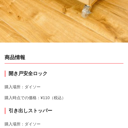
a
y
V
i
商品情報
d
e
開き戸安全ロック
o
購入場所：ダイソー
購入時点での価格：¥110（税込）
引き出しストッパー
購入場所：ダイソー