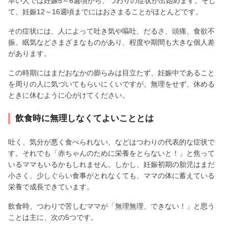
早い人では妊娠5～6週頃から、つわりの症状が出始めます。そし
て、妊娠12～16週頃までにはおさまることがほとんどです。
その症状には、人によって吐き気や嘔吐、だるさ、頭痛、食欲不
振、眠気などさまざまなものがあり、程度や期間も大きな個人差
があります。
この時期にはまだおなかの膨らみは目立たず、妊娠中であること
を周りの人に気づいてもらいにくいですが、無理をせず、休める
ときに休むように心がけてください。
飲食時に無理しなくてよいこととは
吐く、気分が悪く食べられない、などはつわりの代表的な症状で
す。それでも「赤ちゃんのために栄養をとらないと！」と焦って
いるママもいるかもしれません。しかし、妊娠初期の胎児はまだ
小さく、少しぐらい食事がとれなくても、ママの体に蓄えている
栄養で成長できています。
飲食時、つわりで苦しむママが「無理無理、できない！」と思う
ことは主に、次の5つです。