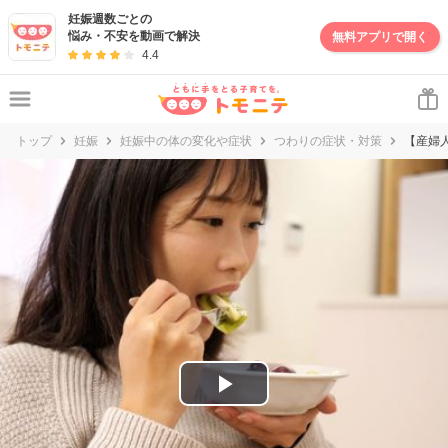
妊娠・出産・子育て情報サイト | トモニテ
妊娠週数ごとの
悩み・不安を動画で解決
無料アプリで開く
4.4
トップ
妊娠
妊娠中の体の変化や症状
つわりの症状・対策
【産婦
P